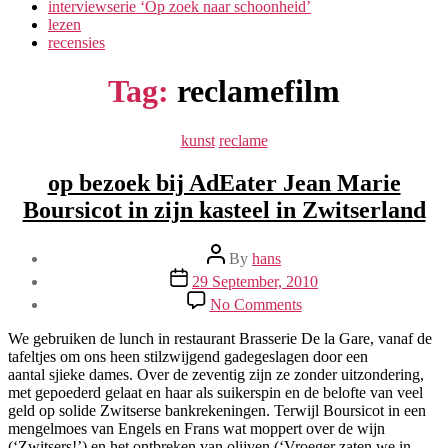
interviewserie ‘Op zoek naar schoonheid’
lezen
recensies
Tag:
reclamefilm
Categories
kunst
reclame
op bezoek bij AdEater Jean Marie
Boursicot in zijn kasteel in Zwitserland
Post
By
hans
author
Post
29 September, 2010
date
on
No Comments
op
bezoek
We gebruiken de lunch in restaurant Brasserie De la Gare, vanaf de
bij
tafeltjes om ons heen stilzwijgend gadegeslagen door een
AdEater
aantal sjieke dames. Over de zeventig zijn ze zonder uitzondering,
Jean
met gepoederd gelaat en haar als suikerspin en de belofte van veel
Marie
geld op solide Zwitserse bankrekeningen. Terwijl Boursicot in een
Boursicot
mengelmoes van Engels en Frans wat moppert over de wijn
in
(‘Zwitsers!’) en het ontbreken van olijven (‘Vroeger zaten we in