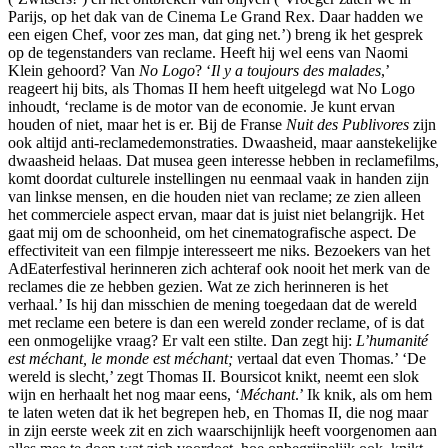
zijn
Parijs, op het dak van de Cinema Le Grand Rex. Daar hadden we
kasteel
een eigen Chef, voor zes man, dat ging net.’) breng ik het gesprek
in
op de tegenstanders van reclame. Heeft hij wel eens van Naomi
Zwitserland
Klein gehoord? Van
No Logo
? ‘
Il y a toujours des malades
,’
reageert hij bits, als Thomas II hem heeft uitgelegd wat No Logo
inhoudt, ‘reclame is de motor van de economie. Je kunt ervan
houden of niet, maar het is er. Bij de Franse
Nuit des Publivores
zijn
ook altijd anti-reclamedemonstraties.
Dwaasheid, maar aanstekelijke
dwaasheid helaas. Dat musea geen interesse hebben in reclamefilms,
komt doordat culturele instellingen nu eenmaal vaak in handen zijn
van linkse mensen, en die houden niet van reclame; ze zien alleen
het commerciele aspect ervan, maar dat is juist niet belangrijk. Het
gaat mij om de schoonheid, om het cinematografische aspect. De
effectiviteit van een filmpje interesseert me niks. Bezoekers van het
AdEaterfestival herinneren zich achteraf ook nooit het merk van de
reclames die ze hebben gezien. Wat ze zich herinneren is het
verhaal.’
Is hij dan misschien de mening toegedaan dat de wereld
met reclame een betere is dan een wereld zonder reclame, of is dat
een onmogelijke vraag? Er valt een stilte. Dan zegt hij:
L’humanité
est méchant, le monde est méchant; v
ertaal dat even Thomas.’ ‘De
wereld is slecht,’ zegt Thomas II. Boursicot knikt, neemt een slok
wijn en herhaalt het nog maar eens, ‘
Méchant
.’ Ik knik, als om hem
te laten weten dat ik het begrepen heb, en Thomas II, die nog maar
in zijn eerste week zit en zich waarschijnlijk heeft voorgenomen aan