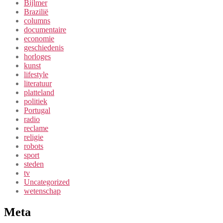
Bijlmer
Brazilië
columns
documentaire
economie
geschiedenis
horloges
kunst
lifestyle
literatuur
platteland
politiek
Portugal
radio
reclame
religie
robots
sport
steden
tv
Uncategorized
wetenschap
Meta