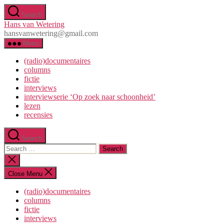
Skip
Search
to
Hans van Wetering
the
hansvanwetering@gmail.com
content
Menu
(radio)documentaires
columns
fictie
interviews
interviewserie ‘Op zoek naar schoonheid’
lezen
recensies
Search
Search
for:
Close
search
Close Menu
(radio)documentaires
columns
fictie
interviews