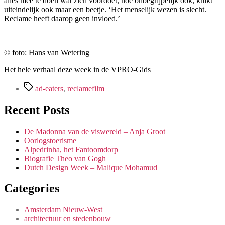
alles mee te doen wat zich voordoet, hoe onbegrijpelijk ook, knikt
uiteindelijk ook maar een beetje. ‘Het menselijk wezen is slecht.
Reclame heeft daarop geen invloed.’
©
foto: Hans van Wetering
Het hele verhaal deze week in de VPRO-Gids
Tags
ad-eaters
,
reclamefilm
Recent Posts
De Madonna van de viswereld – Anja Groot
Oorlogstoerisme
Alpedrinha, het Fantoomdorp
Biografie Theo van Gogh
Dutch Design Week – Malique Mohamud
Categories
Amsterdam Nieuw-West
architectuur en stedenbouw