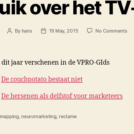
uik over het TV
on
By
hans
19 May, 2015
No Comments
Post
Post
twe
author
date
ov
het
TV
 dit jaar verschenen in de VPRO-GIds
bre
:
De couchpotato bestaat niet
:
De hersenen als delfstof voor marketeers
nmapping
,
neuromarketing
,
reclame