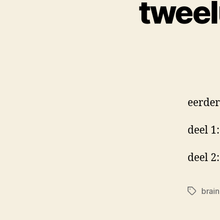
tweel
eerder
deel 1
deel 2
brai
Tags